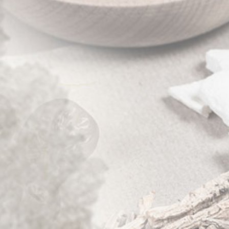
癲癇
三叉神經痛
眩暈耳鳴
顳顎關節痛
頸肩背臂痛
踝腕扭拉傷
圓針專欄
遠道尋醫