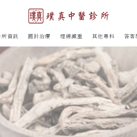
診所資訊
圓針治療
埋線減重
其他專科
答客
頭痛
埋線介紹
轉骨增高
五十肩
埋線案例
不孕治療
肘痛
自律神經失調
腰臀痛
穴位減敏
坐骨神經痛
皮膚問題
足底筋膜炎
聊聊專欄
手足麻痺無力