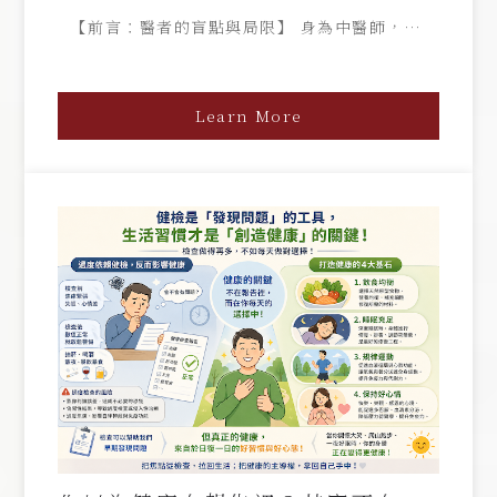
本
【前言：醫者的盲點與局限】 身為中醫師，臨床
上見過無數疑難雜症，但面對自己的家人，有時反
而容易陷入「見怪不怪」的盲點。 我兒子多恩長
期有慣性流鼻血的問題，身為父親的我總想著「長
Learn More
大就好」、「偶爾流血無妨」，因而未曾積極介
入。 直到前兩個月，學校老師頻頻目睹多恩在校
流鼻血， 終於忍不住嚴