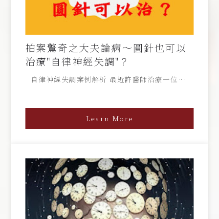
拍案驚奇之大夫論病～圓針也可以
治療"自律神經失調"？
自律神經失調案例解析 最近許醫師治療一位名聞
兩岸的補教巨擘，他因長期教學辛勞，導致頸肩
痛，經常性落枕， 常去復健科牽引復健電療，又
引發頸肩更加痛劇，曾尋求許多大院名醫治療，都
Learn More
未有良好效果。 長久的頭肩頸痛，導致睡眠品質
不良，甚至經常胸悶心悸，反胃悶脹，還有氣喘。
他到醫