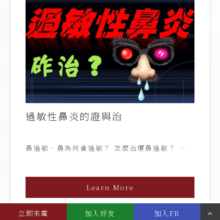
過敏性鼻炎的證與治
鼻過敏，鼻為何會過敏？ 怎麼治療鼻過敏？ 來看
看過敏的反應：流鼻水、鼻涕倒流、鼻塞、噴嚏、
眼睛癢、咳嗽... 為何會有如此症狀？這些症狀的目
的何在？ 其實人體會有此症狀，主要就是要保護
Learn More
自己， 換句話說，其實，過敏是一種自體免疫系
統的運作方式。 鼻腔直接經過氣管，直通肺部，
空氣中的任何物質，可以藉此
立即來電
加入好友
加入FB