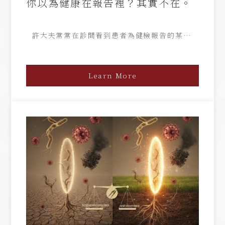
你以為健康在報告裡？其實不在。
許大夫常常在診間看到患者為健檢報告的某些數
字焦慮不已，甚至為此失眠， 讓原本不良狀況雪
上加霜。這些患者都非常注意健康，所以很在意數
據上的任何異常， 但這些人往往忽略一個問題：
Learn More
健康檢查是工具，但不該變成焦慮的來源，更不該
被誤當成「健康本身」。 以下就讓大夫做個闡明
健檢報告的真實意義，與