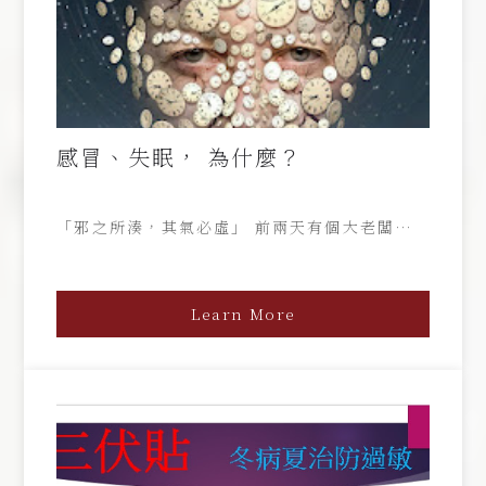
感冒、失眠， 為什麼？
「邪之所湊，其氣必虛」 前兩天有個大老闆問許
大夫，他說兩周前一場感冒後就一直睡不好覺，
沒有什麼煩心憂慮的事情，但每天總是很疲倦，吃
東西沒胃口，血壓也高了很多，晚上也變得很尿
Learn More
頻。 大夫曰：感冒就是外邪侵犯，當自身元氣不
足，即罹感冒， 中醫常說：「正氣存內，邪不可
干」、「邪之所湊，其氣必虛」， 原理