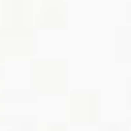
其他專科
答客問
疑難雜症
線上預約