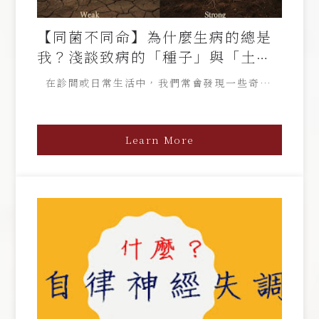
【同菌不同命】為什麼生病的總是
我？淺談致病的「種子」與「土
壤」
在診間或日常生活中，我們常會發現一些奇特的
現象： ​許多人感染了幽門螺旋桿菌，卻一生胃部
健康；有些人一感染就胃潰瘍，甚至演變成胃癌。
​有些患者牙菌斑滿滿，牙齦卻依然堅固；有些患者
Learn More
清潔得極為勤勞，牙周組織卻迅速萎縮。 流感高
峰期，辦公室裡有人咳得天昏地暗，有人卻連噴嚏
都沒打一個。 ​