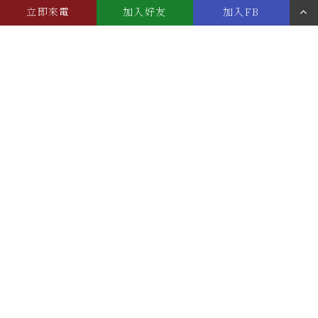
立即來電
加入好友
加入FB
簡介
診所資訊
線上預約