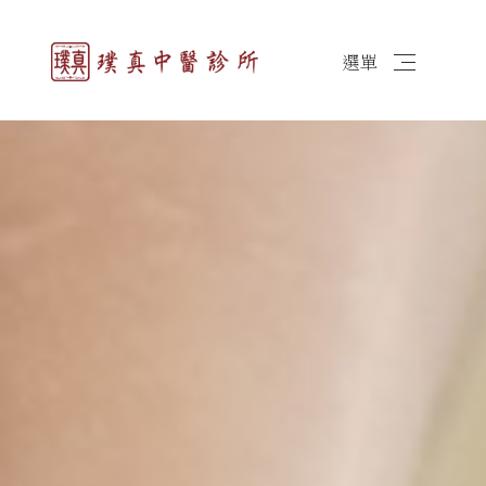
台北中醫首選-減肥、圓針、
小針刀推薦
選單
簡体
最新消息
醫師簡介
診所資訊
圓針治療
埋線減重